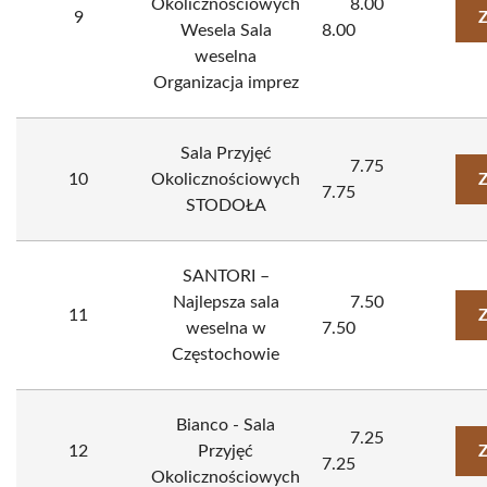
Okolicznościowych
8.00
9
Z
Wesela Sala
8.00
weselna
Organizacja imprez
Sala Przyjęć
7.75
10
Okolicznościowych
Z
7.75
STODOŁA
SANTORI –
Najlepsza sala
7.50
11
Z
weselna w
7.50
Częstochowie
Bianco - Sala
7.25
12
Przyjęć
Z
7.25
Okolicznościowych