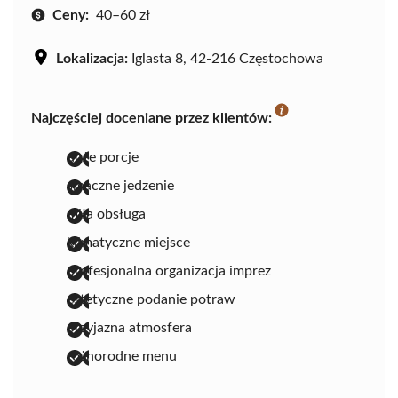
Ceny:
40–60 zł
Lokalizacja:
Iglasta 8, 42-216 Częstochowa
Najczęściej doceniane przez klientów:
duże porcje
smaczne jedzenie
miła obsługa
klimatyczne miejsce
profesjonalna organizacja imprez
estetyczne podanie potraw
przyjazna atmosfera
różnorodne menu