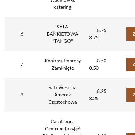
studniówki,
catering
SALA
8.75
6
BANKIETOWA
Z
8.75
"TANGO"
Kontrast Imprezy
8.50
7
Z
Zamknięte
8.50
Sala Weselna
8.25
8
Amorek
Z
8.25
Częstochowa
Casablanca
Centrum Przyjęć