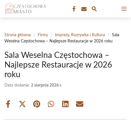
Przejdź
M
do
treści
Strona główna
/
Firmy
/
Imprezy, Rozrywka i Kultura
/
Sala
Weselna Częstochowa – Najlepsze Restauracje w 2026 roku
Sala Weselna Częstochowa –
Najlepsze Restauracje w 2026
roku
Data dodania:
2 sierpnia 2026 r.
Share
Share
Share
Share
Share
Share
on
on
on
on
on
on
Facebook
X
Pinterest
WhatsApp
LinkedIn
Email
(Twitter)