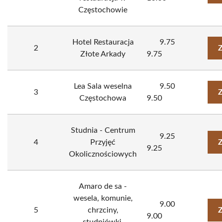
Częstochowie
Hotel Restauracja
9.75
2
Z
Złote Arkady
9.75
Lea Sala weselna
9.50
3
Z
Częstochowa
9.50
Studnia - Centrum
9.25
4
Przyjęć
Z
9.25
Okolicznościowych
Amaro de sa -
wesela, komunie,
9.00
5
chrzciny,
Z
9.00