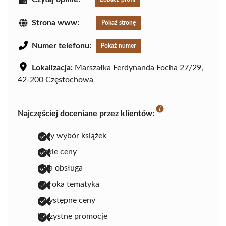
Strona www:
Pokaż stronę
Numer telefonu:
Pokaż numer
Lokalizacja:
Marszałka Ferdynanda Focha 27/29,
42-200 Częstochowa
Najczęściej doceniane przez klientów:
duży wybór książek
niskie ceny
miła obsługa
szeroka tematyka
przystępne ceny
korzystne promocje