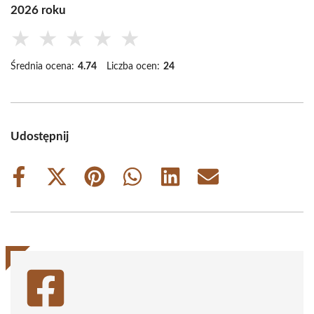
2026 roku
★
★
★
★
★
Średnia ocena:
4.74
Liczba ocen:
24
Udostępnij
Share
Share
Share
Share
Share
Share
on
on
on
on
on
on
Facebook
X
Pinterest
WhatsApp
LinkedIn
Email
(Twitter)