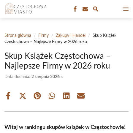
Przejdź
M
do
treści
Strona główna
/
Firmy
/
Zakupy i Handel
/
Skup Książek
Częstochowa – Najlepsze Firmy w 2026 roku
Skup Książek Częstochowa –
Najlepsze Firmy w 2026 roku
Data dodania:
2 sierpnia 2026 r.
Share
Share
Share
Share
Share
Share
on
on
on
on
on
on
Facebook
X
Pinterest
WhatsApp
LinkedIn
Email
(Twitter)
Witaj w rankingu skupów książek w Częstochowie!