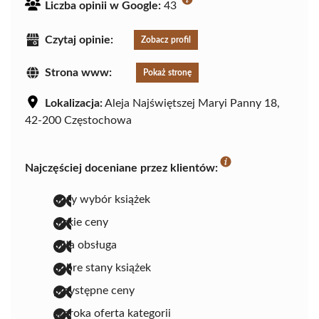
Liczba opinii w Google:
43
Czytaj opinie:
Zobacz profil
Strona www:
Pokaż stronę
Lokalizacja:
Aleja Najświętszej Maryi Panny 18,
42-200 Częstochowa
Najczęściej doceniane przez klientów:
duży wybór książek
niskie ceny
miła obsługa
dobre stany książek
przystępne ceny
szeroka oferta kategorii